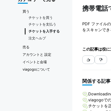
ケット |
携帯電話
買う
viagogo
チケットを買う
PDF ファイ
チケットを支払う
チケッ
をスキャンでき
チケットを入手する
トマー
注文ヘルプ
売る
この記事は役に
ケット
アカウントと 設定
イベントと会場
プレイ
viagogoについて
ス
関係する記事
Downloading
viagog
チケットを