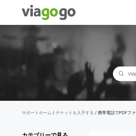
チケッ
ト - コ
ンサー
ト、ス
ポーツ
、シア
サポートホーム
/
チケットを入手する
/
携帯電話でPDFフ
ターチ
カテゴリーで見る