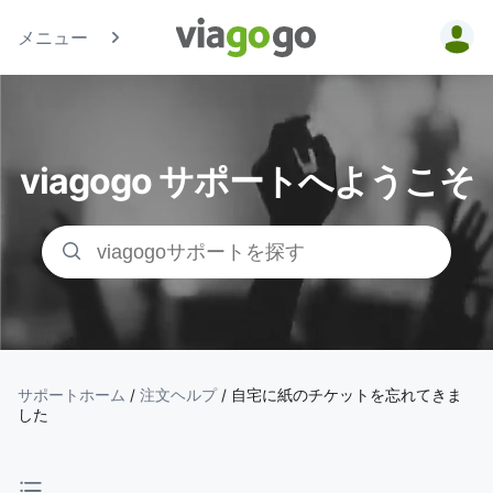
メニュー
チケッ
ト - コ
viagogo サポートへようこそ
ンサー
ト、ス
ポーツ
、シア
ターチ
サポートホーム
/
注文ヘルプ
/
自宅に紙のチケットを忘れてきま
した
ケット |